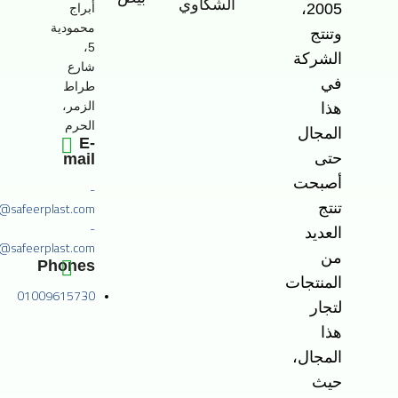
الشكاوي
2005،
أبراج
محمودية
وتنتج
5،
الشركة
شارع
في
طراط
الزمر،
هذا
الحرم
المجال
E-
حتى
mail
أصبحت
-
o@safeerplast.com
تنتج
-
العديد
@safeerplast.com
من
Phones
المنتجات
01009615730
لتجار
هذا
المجال،
حيث