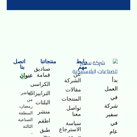
رابط
منتجاتنا
اتصل
مهم
بنا
صناديق
عن
قمامة
عنوان
بدأ
الشركة
الكراسى
-
العمل
مقالات
الترابيزات
العاشر
في
المنتجات
من
البلتات
شركة
رمضان،
تواصل
منشر
المنطقة
معنا
سفير
الصناعية
اطقم
في
سياسة
الثالثة
الاسترجاع
طبق
عام
-
بيض