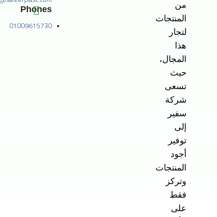
من
Phones
المنتجات
01009615730
لتجار
هذا
المجال،
حيث
تسعى
شركة
سفير
إلى
توفير
أجود
المنتجات
وتركز
فقط
على