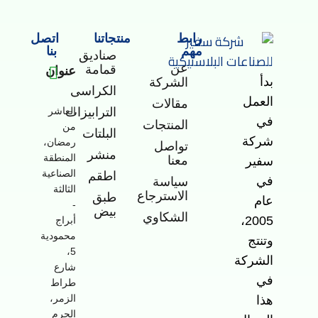
رابط
منتجاتنا
اتصل
مهم
بنا
صناديق
عن
قمامة
عنوان
بدأ
الشركة
الكراسى
-
العمل
مقالات
الترابيزات
العاشر
في
المنتجات
من
البلتات
شركة
رمضان،
تواصل
منشر
المنطقة
معنا
سفير
الصناعية
اطقم
في
سياسة
الثالثة
الاسترجاع
طبق
عام
-
بيض
الشكاوي
2005،
أبراج
محمودية
وتنتج
5،
الشركة
شارع
في
طراط
الزمر،
هذا
الحرم