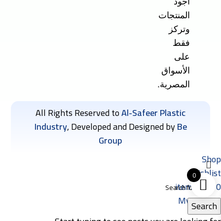
أجود
المنتجات
وتركز
فقط
على
الأسواق
المصرية.
All Rights Reserved to
Al-Safeer Plastic
Industry
, Developed and Designed by
Be
Group
Shop
Wishlist
0
items
Cart
0
My account
Search