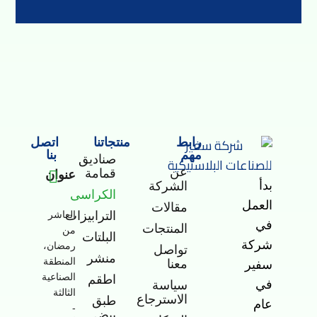
رابط
منتجاتنا
اتصل
مهم
بنا
صناديق
عن
قمامة
عنوان
بدأ
الشركة
الكراسى
-
العمل
مقالات
الترابيزات
العاشر
في
المنتجات
من
البلتات
شركة
رمضان،
تواصل
منشر
المنطقة
معنا
سفير
الصناعية
اطقم
في
سياسة
الثالثة
الاسترجاع
طبق
عام
-
بيض