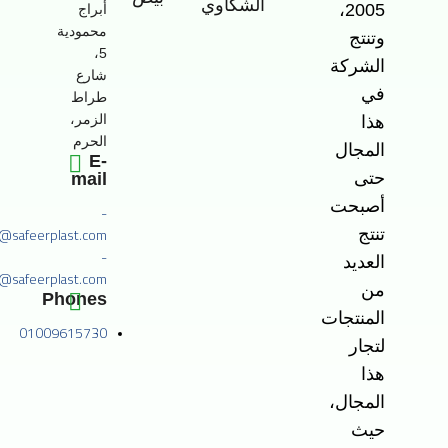
الشكاوي
2005،
أبراج
محمودية
وتنتج
5،
الشركة
شارع
في
طراط
الزمر،
هذا
الحرم
المجال
E-
حتى
mail
أصبحت
-
o@safeerplast.com
تنتج
-
العديد
@safeerplast.com
من
Phones
المنتجات
01009615730
لتجار
هذا
المجال،
حيث