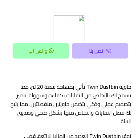
اتصل بنا
واتس اب
حاوية Twin Dustbin تأتي بمساحة سعة 20 لتر، مما
يسمح لك بالتخلص من النفايات بكفاءة وسهولة. تتميز
بتصميم عملي وذكي يتضمن حاويتين منفصلتين، مما يتيح
لك فصل النفايات والتخلص منها بشكل صحي وصديق
للبيئة.
توفر Twin Dustbin العديد من المزايا الرائعة. فهي