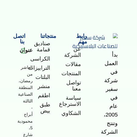
رابط
منتجاتنا
اتصل
مهم
بنا
صناديق
عن
قمامة
عنوان
بدأ
الشركة
الكراسى
-
العمل
مقالات
الترابيزات
العاشر
في
المنتجات
من
البلتات
شركة
رمضان،
تواصل
منشر
المنطقة
معنا
سفير
الصناعية
اطقم
في
سياسة
الثالثة
الاسترجاع
طبق
عام
-
بيض
الشكاوي
2005،
أبراج
محمودية
وتنتج
5،
الشركة
شارع