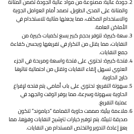
جودة عالية: مصنوعة من مواد عالية الجودة تضمن المتانة
والمتانة على المدى الطويل. تصمد أمام العوامل الجوية
والاستخدام المكثف، مما يجعلها مثالية للاستخدام في
الأماكن العامة.
سعة كبيرة: تتوفر بحجم كبير يسع لكميات كبيرة من
النفايات، مما يقلل من التكرار في تفريغها ويحسن كفاءة
جمع النفايات.
فتحة كبيرة: تحتوي على فتحة واسعة ومريحة في الجزء
العلوي تسهل إلقاء النفايات وتقلل من احتمالية تناثرها
خارج الحاوية.
سهولة التفريغ: تحتوي على باب أمامي يتم فتحه لإفراغ
الحاوية بسهولة وسرعة، مما يوفر الوقت والجهد في
عملية التفريغ.
ملاءمة بيئية: صممت حاوية القمامة “دياموند” لتكون
صديقة للبيئة. يتم توفير خيارات لترشيح النفايات وفرزها، مما
يعزز إعادة التدوير والتخلص المستدام من النفايات.