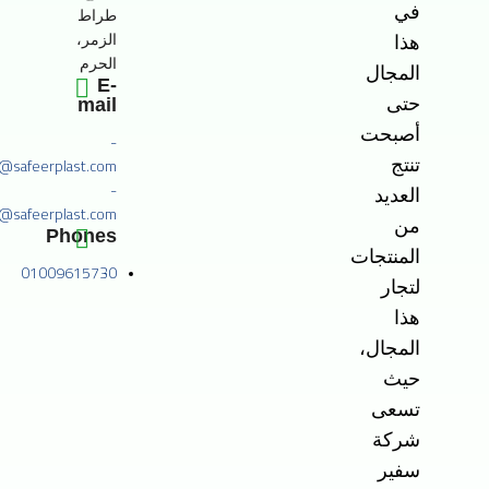
في
طراط
الزمر،
هذا
الحرم
المجال
E-
حتى
mail
أصبحت
-
o@safeerplast.com
تنتج
-
العديد
@safeerplast.com
من
Phones
المنتجات
01009615730
لتجار
هذا
المجال،
حيث
تسعى
شركة
سفير